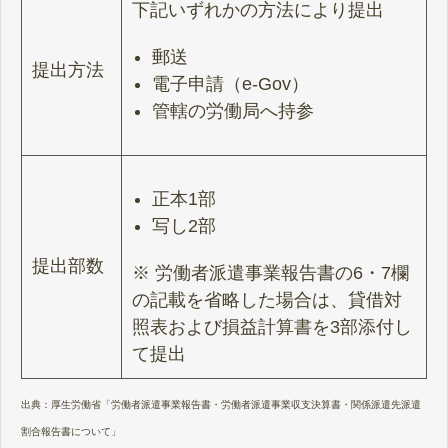
下記いずれかの方法により提出
郵送
提出方法
電子申請（e-Gov）
管轄の労働局へ持参
正本1部
写し2部
提出部数
※ 労働者派遣事業報告書の6・7欄
の記載を省略した場合は、貸借対
照表および損益計算書を3部添付し
て提出
出典：
厚生労働省「労働者派遣事業報告書・労働者派遣事業収支決算書・関係派遣先派遣
割合報告書について」