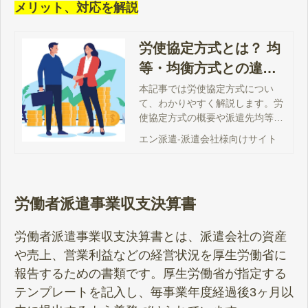
メリット、対応を解説
労使協定方式とは？ 均
等・均衡方式との違い
やメリット、対応を解
本記事では労使協定方式につい
て、わかりやすく解説します。労
説
使協定方式の概要や派遣先均等・
均衡方式との違い、メリット・デ
エン派遣-派遣会社様向けサイト
メリット、賃金の算出方法、対応
することなどを解説しますので、
ぜひ参考にしてください。
労働者派遣事業収支決算書
労働者派遣事業収支決算書とは、派遣会社の資産
や売上、営業利益などの経営状況を厚生労働省に
報告するための書類です。厚生労働省が指定する
テンプレートを記入し、毎事業年度経過後3ヶ月以