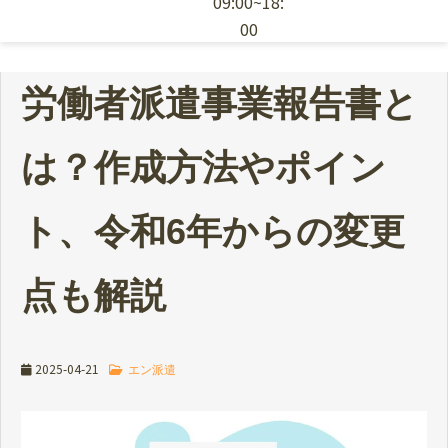
09:00~18:
00
エン派遣の特徴
労働者派遣事業報告書と
採用ノウハウ
は？作成方法やポイン
お役立ち資料
ト、令和6年からの変更
派遣スタッフの依頼
点も解説
2025-04-21
エン派遣