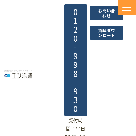
0
お問い合
わせ
1
2
資料ダウ
ンロード
0
-
9
9
8
-
9
3
0
受付時
間：平日