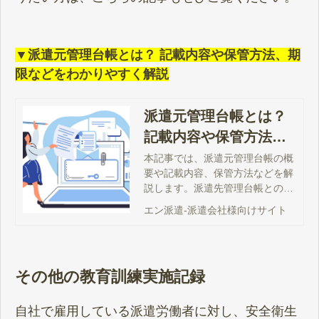
▼派遣元管理台帳とは？ 記載内容や保管方法、期
限などをわかりやすく解説
派遣元管理台帳とは？
記載内容や保管方法、
期限などをわかりやす
本記事では、派遣元管理台帳の概
要や記載内容、保管方法などを解
く解説
説します。派遣先管理台帳との違
いや、派遣法の改正で追加された
エン派遣-派遣会社様向けサイト
記載内容などもわかりやすく解説
しますので、ぜひお役立てくださ
い。
その他の教育訓練実施記録
自社で雇用している派遣労働者に対し、安全衛生