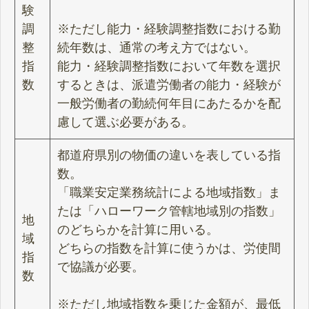
験
調
※ただし能力・経験調整指数における勤
整
続年数は、通常の考え方ではない。
指
能力・経験調整指数において年数を選択
数
するときは、派遣労働者の能力・経験が
一般労働者の勤続何年目にあたるかを配
慮して選ぶ必要がある。
都道府県別の物価の違いを表している指
数。
「職業安定業務統計による地域指数」ま
たは「ハローワーク管轄地域別の指数」
地
のどちらかを計算に用いる。
域
どちらの指数を計算に使うかは、労使間
指
で協議が必要。
数
※ただし地域指数を乗じた金額が、最低