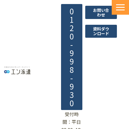
0
お問い合
わせ
1
2
資料ダウ
ンロード
0
-
9
9
8
-
9
3
0
受付時
間：平日