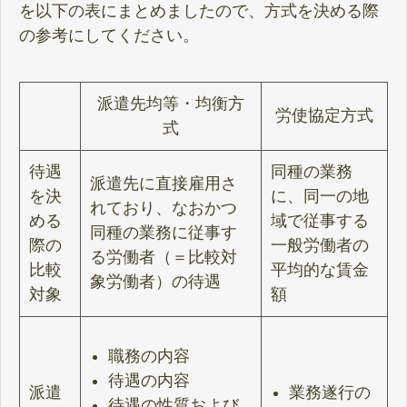
を以下の表にまとめましたので、方式を決める際
の参考にしてください。
派遣先均等・均衡方
労使協定方式
式
待遇
同種の業務
派遣先に直接雇用さ
を決
に、同一の地
れており、なおかつ
める
域で従事する
同種の業務に従事す
際の
一般労働者の
る労働者（＝比較対
比較
平均的な賃金
象労働者）の待遇
対象
額
職務の内容
待遇の内容
派遣
業務遂行の
待遇の性質および