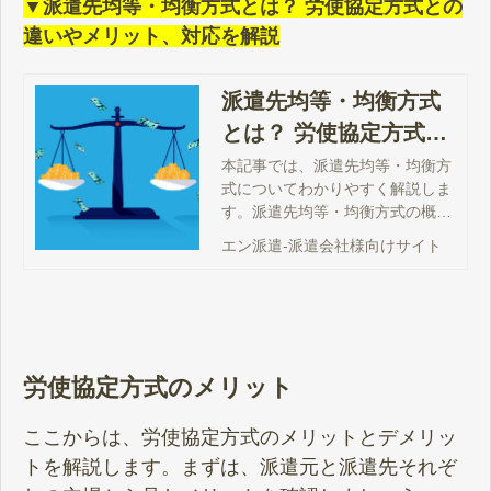
▼派遣先均等・均衡方式とは？ 労使協定方式との
違いやメリット、対応を解説
派遣先均等・均衡方式
とは？ 労使協定方式と
の違いやメリット、対
本記事では、派遣先均等・均衡方
式についてわかりやすく解説しま
応を解説
す。派遣先均等・均衡方式の概要
や労使協定方式との違い、メリッ
エン派遣-派遣会社様向けサイト
ト・デメリット、対応すべきこと
などを解説しますので、ぜひ参考
にしてください。
労使協定方式のメリット
ここからは、労使協定方式のメリットとデメリッ
トを解説します。まずは、派遣元と派遣先それぞ