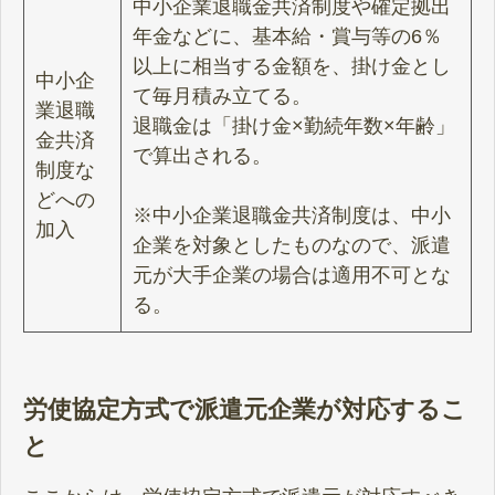
中小企業退職金共済制度や確定拠出
年金などに、基本給・賞与等の6％
以上に相当する金額を、掛け金とし
中小企
て毎月積み立てる。
業退職
退職金は「掛け金×勤続年数×年齢」
金共済
で算出される。
制度な
どへの
※中小企業退職金共済制度は、中小
加入
企業を対象としたものなので、派遣
元が大手企業の場合は適用不可とな
る。
労使協定方式で派遣元企業が対応するこ
と