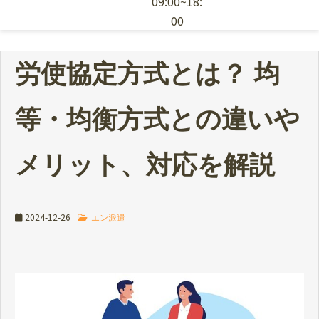
09:00~18:
00
エン派遣の特徴
労使協定方式とは？ 均
採用ノウハウ
等・均衡方式との違いや
お役立ち資料
メリット、対応を解説
派遣スタッフの依頼
2024-12-26
エン派遣