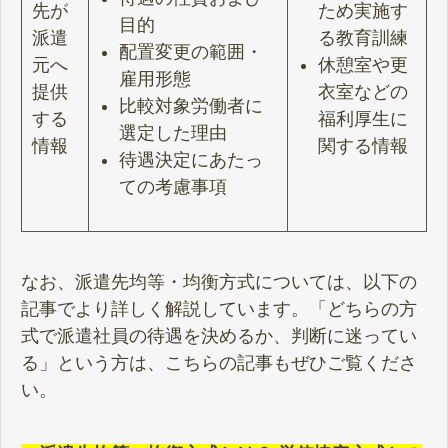
先が
ため実施す
目的
派遣
る教育訓練
配置変更の範囲・
元へ
休憩室や更
雇用形態
提供
衣室などの
比較対象労働者に
する
福利厚生に
選定した理由
情報
関する情報
待遇決定にあたっ
ての考慮事項
なお、派遣先均等・均衡方式については、以下の
記事でより詳しく解説しています。「どちらの方
式で派遣社員の待遇を決めるか、判断に迷ってい
る」という方は、こちらの記事もぜひご覧くださ
い。