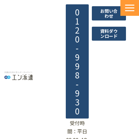
0
お問い合
わせ
1
2
資料ダウ
ンロード
0
-
9
9
8
-
9
3
0
受付時
間：平日