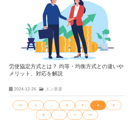
労使協定方式とは？ 均等・均衡方式との違いや
メリット、対応を解説
2024-12-26
エン派遣
<<
<
…
2
3
4
5
6
…
>
>>