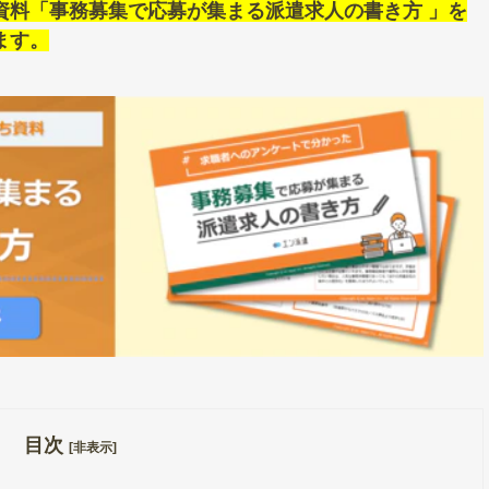
資料「事務募集で応募が集まる派遣求人の書き方 」を
ます。
目次
[非表示]