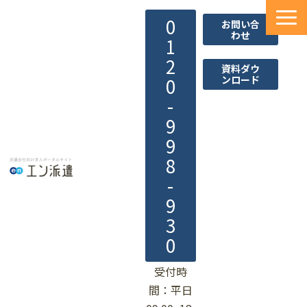
0
お問い合
わせ
1
2
資料ダウ
ンロード
0
-
9
9
8
-
9
3
0
受付時
間：平日