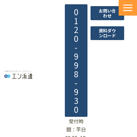
0
お問い合
わせ
1
2
資料ダウ
ンロード
0
-
9
9
8
-
9
3
0
受付時
間：平日