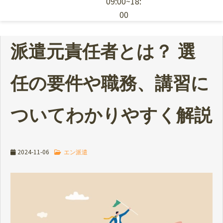
09:00~18:
00
エン派遣の特徴
派遣元責任者とは？ 選
採用ノウハウ
任の要件や職務、講習に
お役立ち資料
ついてわかりやすく解説
派遣スタッフの依頼
2024-11-06
エン派遣