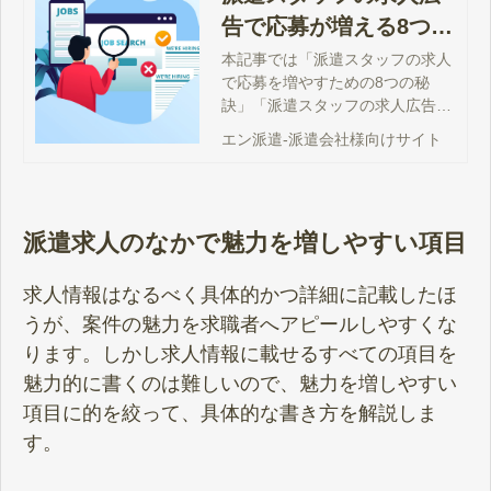
告で応募が増える8つの
秘訣と掲載方法
本記事では「派遣スタッフの求人
で応募を増やすための8つの秘
訣」「派遣スタッフの求人広告の
掲載方法」などを紹介します。派
エン派遣-派遣会社様向けサイト
遣スタッフの募集がうまくいか
ず、人材確保にお悩みの方は、ぜ
ひ本記事を参考に、求人の訴求内
容を見直してみてください。
派遣求人のなかで魅力を増しやすい項目
求人情報はなるべく具体的かつ詳細に記載したほ
うが、案件の魅力を求職者へアピールしやすくな
ります。しかし求人情報に載せるすべての項目を
魅力的に書くのは難しいので、魅力を増しやすい
項目に的を絞って、具体的な書き方を解説しま
す。