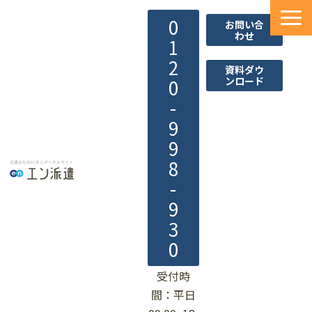
0
お問い合
わせ
1
2
資料ダウ
ンロード
0
-
9
9
8
-
9
3
0
受付時
間：平日