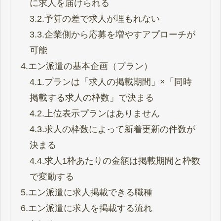
に求人を届けられる
3.2.
予算の差で求人が埋もれない
3.3.
企業側から応募を増やすアプローチが
可能
4.
エン派遣の基本企画（プラン）
4.1.
プランは「求人の掲載期間」×「同時
掲載する求人の枠数」で決まる
4.2.
上位表示プランはありません
4.3.
求人の枠数によって新着更新の件数が
決まる
4.4.
求人1枠あたりの金額は掲載期間と枠数
で変動する
5.
エン派遣に求人掲載できる職種
6.
エン派遣に求人を掲載する流れ