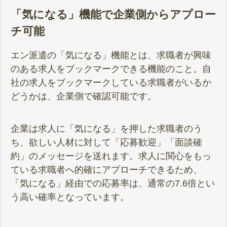
「気になる」機能で企業側からアプロー
チ可能
エン派遣の「気になる」機能とは、求職者が興味
のある求人をブックマークできる機能のこと。自
社の求人をブックマークしている求職者がいるか
どうかは、企業側で確認可能です。
企業は求人に「気になる」を押した求職者のう
ち、欲しい人材に対して「応募歓迎」「面談確
約」のメッセージを送れます。求人に関心をもっ
ている求職者へ的確にアプローチできるため、
「気になる」経由での応募率は、通常の7.6倍とい
う高い確率となっています。