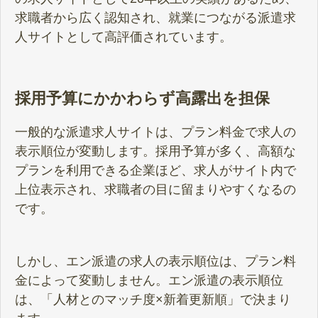
求職者から広く認知され、就業につながる派遣求
人サイトとして高評価されています。
採用予算にかかわらず高露出を担保
一般的な派遣求人サイトは、プラン料金で求人の
表示順位が変動します。採用予算が多く、高額な
プランを利用できる企業ほど、求人がサイト内で
上位表示され、求職者の目に留まりやすくなるの
です。
しかし、エン派遣の求人の表示順位は、プラン料
金によって変動しません。エン派遣の表示順位
は、「人材とのマッチ度×新着更新順」で決まり