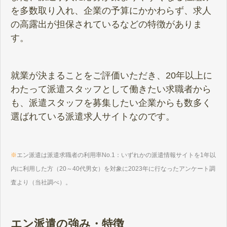
を多数取り入れ、企業の予算にかかわらず、求人
の高露出が担保されているなどの特徴がありま
す。
就業が決まることをご評価いただき、20年以上に
わたって派遣スタッフとして働きたい求職者から
も、派遣スタッフを募集したい企業からも数多く
選ばれている派遣求人サイトなのです。
※
エン派遣は派遣求職者の利用率No.1：いずれかの派遣情報サイトを1年以
内に利用した方（20～40代男女）を対象に2023年に行なったアンケート調
査より（当社調べ）。
エン派遣の強み・特徴