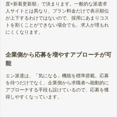
度×新着更新順」で決まります。一般的な派遣求
人サイトとは異なり、プラン料金だけで表示順位
が上下するわけではないので、採用にあまりコス
トを割くことができない場合でも、求人が埋もれ
にくくなります。
企業側から応募を増やすアプローチが可
能
エン派遣は、「気になる」機能を標準搭載。応募
を待つだけでなく、企業側から求職者へ能動的に
アプローチする手段も設けているので、応募を獲
得しやすくなっています。