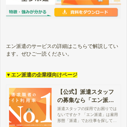
エン派遣のサービスの詳細はこちらで解説してい
ます。ぜひご一読ください。
▼エン派遣の企業様向けページ
【公式】派遣スタッフ
の募集なら「エン派
遣」
派遣スタッフの採用でお困りでは
ないですか？ 「エン派遣」は雇用
形態「派遣」でお仕事を探してい
る求職者向けの、求人情報ポータ