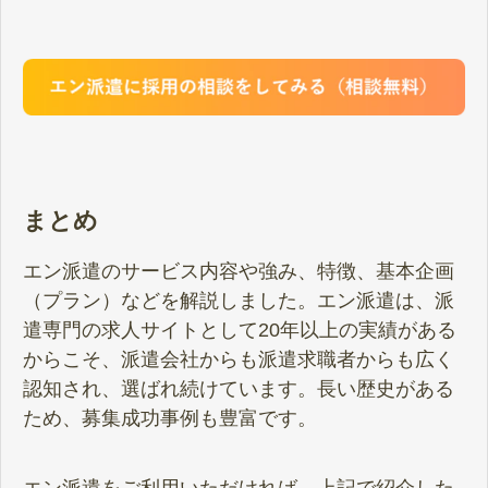
まとめ
エン派遣のサービス内容や強み、特徴、基本企画
（プラン）などを解説しました。エン派遣は、派
遣専門の求人サイトとして20年以上の実績がある
からこそ、派遣会社からも派遣求職者からも広く
認知され、選ばれ続けています。長い歴史がある
ため、募集成功事例も豊富です。
エン派遣をご利用いただければ、上記で紹介した