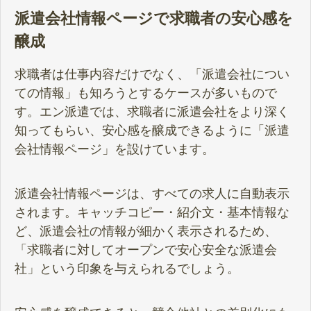
派遣会社情報ページで求職者の安心感を
醸成
求職者は仕事内容だけでなく、「派遣会社につい
ての情報」も知ろうとするケースが多いもので
す。エン派遣では、求職者に派遣会社をより深く
知ってもらい、安心感を醸成できるように「派遣
会社情報ページ」を設けています。
派遣会社情報ページは、すべての求人に自動表示
されます。キャッチコピー・紹介文・基本情報な
ど、派遣会社の情報が細かく表示されるため、
「求職者に対してオープンで安心安全な派遣会
社」という印象を与えられるでしょう。