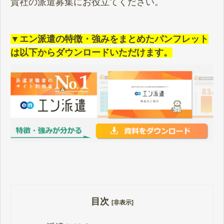
貴社の派遣募集にお役立てください。
▼エン派遣の特徴・強みをまとめたパンフレット
は以下からダウンロードいただけます。
目次
[非表示]