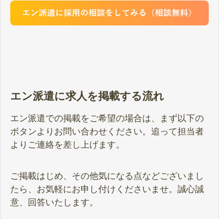
エン派遣に求人を掲載する流れ
エン派遣での掲載をご希望の場合は、まず以下の
ボタンよりお問い合わせください。追って担当者
よりご連絡を差し上げます。
ご掲載はじめ、その他気になる点などございまし
たら、お気軽にお申し付けくださいませ。誠心誠
意、回答いたします。