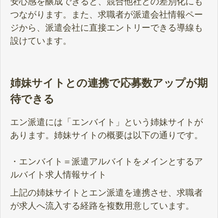
安心感を醸成できると、競合他社との差別化にも
つながります。また、求職者が派遣会社情報ペー
ジから、派遣会社に直接エントリーできる導線も
設けています。
姉妹サイトとの連携で応募数アップが期
待できる
エン派遣には「エンバイト」という姉妹サイトが
あります。姉妹サイトの概要は以下の通りです。
・エンバイト＝派遣アルバイトをメインとするア
ルバイト求人情報サイト
上記の姉妹サイトとエン派遣を連携させ、求職者
が求人へ流入する経路を複数用意しています。