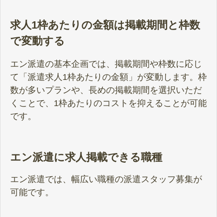
求人1枠あたりの金額は掲載期間と枠数
で変動する
エン派遣の基本企画では、掲載期間や枠数に応じ
て「派遣求人1枠あたりの金額」が変動します。枠
数が多いプランや、長めの掲載期間を選択いただ
くことで、1枠あたりのコストを抑えることが可能
です。
エン派遣に求人掲載できる職種
エン派遣では、幅広い職種の派遣スタッフ募集が
可能です。