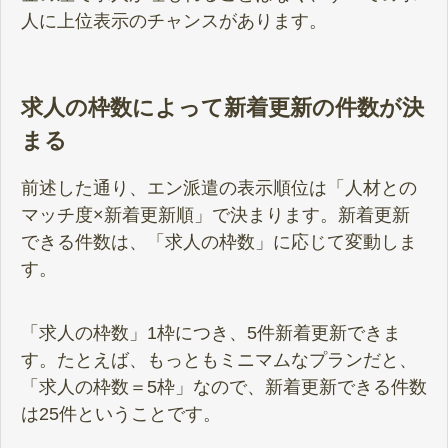
人に上位表示のチャンスがあります。
求人の枠数によって新着更新の件数が決
まる
前述した通り、エン派遣の表示順位は「人材との
マッチ度×新着更新順」で決まります。新着更新
できる件数は、「求人の枠数」に応じて変動しま
す。
「求人の枠数」1枠につき、5件新着更新できま
す。たとえば、もっともミニマムなプランだと、
「求人の枠数＝5枠」なので、新着更新できる件数
は25件ということです。