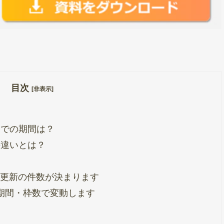
目次
[非表示]
までの期間は？
の違いとは？
更新の件数が決まります
期間・枠数で変動します