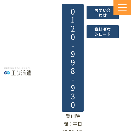
0
お問い合
わせ
1
2
資料ダウ
ンロード
0
-
9
9
8
-
9
3
0
受付時
間：平日