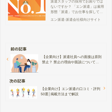
遣」
派遣スタッフの採用でお困りでは
ないですか？ 「エン派遣」は雇用
形態「派遣」でお仕事を探してい
る求職者向けの、求人情報ポータ
エン派遣-派遣会社様向けサイト
ルサイトです。 プランは無く、求
職者の希望条件に対する「マッチ
度」による表示ロジックを採用。
投下費用に関わらずに表示できる
ため、どのお仕事情報でも平等に
前の記事
露出量を担保できます。
【企業向け】派遣社員への面接は原則
禁止？ 禁止の理由や面談について解
説
次の記事
【企業向け】エン派遣の口コミ・評判
50選│掲載方法まで解説