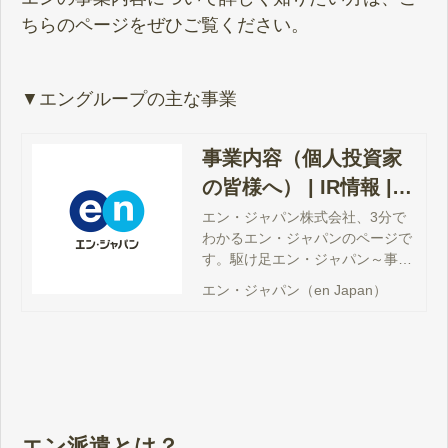
ちらのページをぜひご覧ください。
▼エングループの主な事業
事業内容（個人投資家
の皆様へ） | IR情報 |
エン・ジャパン（en Ja
エン・ジャパン株式会社、3分で
わかるエン・ジャパンのページで
pan）
す。駆け足エン・ジャパン～事業
内容についてご紹介しています。
エン・ジャパン（en Japan）
エン派遣とは？