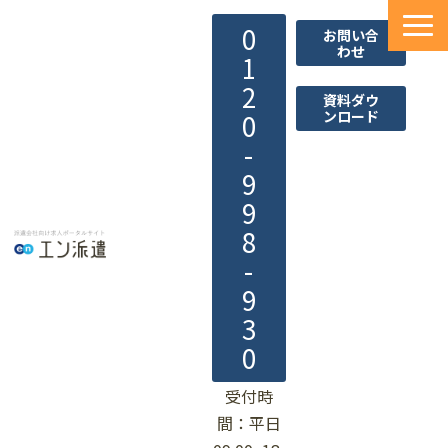
0
お問い合
わせ
1
2
資料ダウ
ンロード
0
-
9
9
8
-
9
3
0
受付時
間：平日