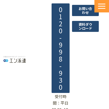
0
お問い合
わせ
1
2
資料ダウ
ンロード
0
-
9
9
8
-
9
3
0
受付時
間：平日