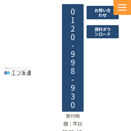
0
お問い合
わせ
1
2
資料ダウ
ンロード
0
-
9
9
8
-
9
3
0
受付時
間：平日