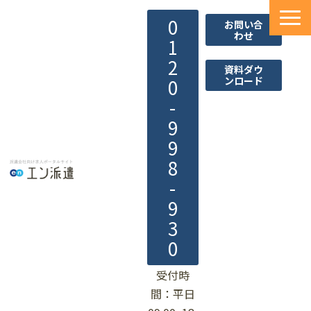
0
お問い合
わせ
1
2
資料ダウ
ンロード
0
-
9
9
8
-
9
3
0
受付時
間：平日