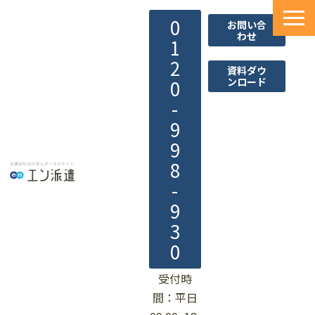
0
お問い合
わせ
1
2
資料ダウ
ンロード
0
-
9
9
8
-
9
3
0
受付時
間：平日