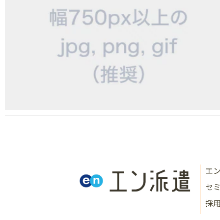
エ
セ
採